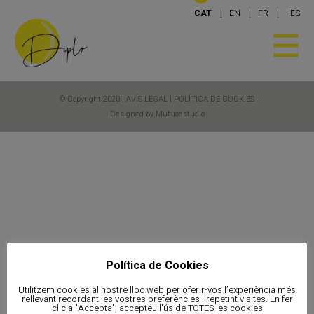
CAT
EN
FR
ES
© Copyright 2020 |
AVÍS LEGAL
|
POLÍTICA DE COOKIES
Designed by Mutuoestudio
Política de Cookies
Utilitzem cookies al nostre lloc web per oferir-vos l’experiència més
rellevant recordant les vostres preferències i repetint visites. En fer
clic a "Accepta", accepteu l'ús de TOTES les cookies