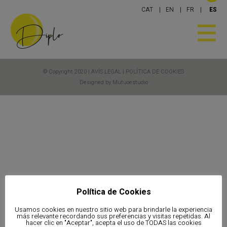
CAT
EN
FR
ES
© Copyright 2020 |
AVÍS LEGAL
|
POLÍTICA DE COOKIES
Designed by Mutuoestudio
Política de Cookies
Usamos cookies en nuestro sitio web para brindarle la experiencia
más relevante recordando sus preferencias y visitas repetidas. Al
hacer clic en "Aceptar", acepta el uso de TODAS las cookies